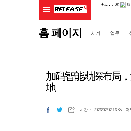
홈 페이지
세계.
업무.
加码智能勘探布局，
地
시간.：
2026/02/02 16:35
저