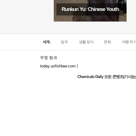
Runkun Yu: Chinese Youth
세계.
업무.
생활 양식
문화.
여행 하 다
우정 링크
|
today.usfishlaw.com
Chemicals Daily 모든 콘텐츠(
Global Luxury Economy Network: Make
Financial Management More Diversified