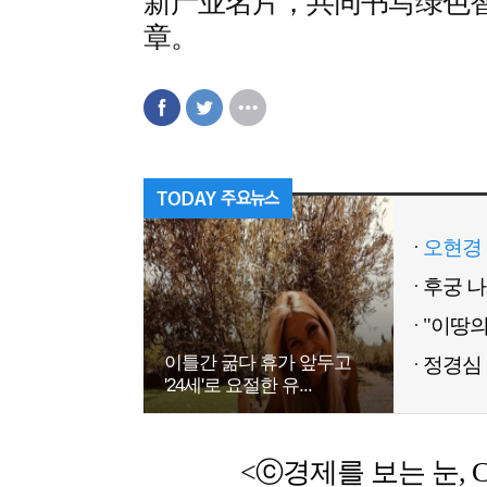
新产业名片，共同书写绿色
章。
오현경 
이틀간 굶다 휴가 앞두고
정경심 
'24세'로 요절한 유...
<ⓒ경제를 보는 눈, Chemic