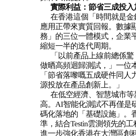
實際利益：節省三成投入
在香港這個「時間就是金
應用正帶來實質回報。數據顯示
務」的三位一體模式，企業平
縮短一半的迭代周期。
「以前產品上線前總係驚
做晒高頻迴歸測試，」一位
「節省落嚟嘅五成硬件同人
源投放在產品創新上。」
在低空經濟、智慧城市等
高。AI智能化測試不再僅是
碼化落地的「基礎設施」。
準，結合Testin雲測領先
進一步強化香港在大灣區創