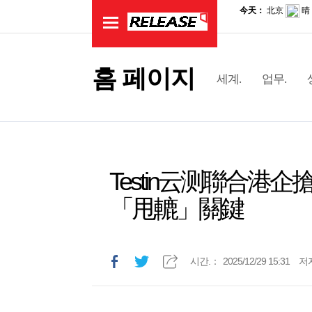
홈 페이지
세계.
업무.
Testin云测聯合
「甩轆」關鍵
시간.：
2025/12/29 15:31
저