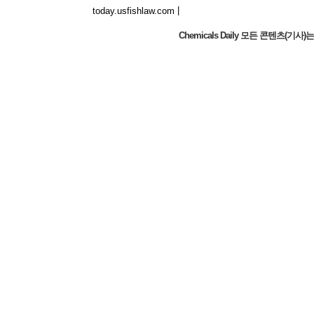
|
today.usfishlaw.com
Chemicals Daily 모든 콘텐츠(
Global Luxury Economy Network: Make
Financial Management More Diversified