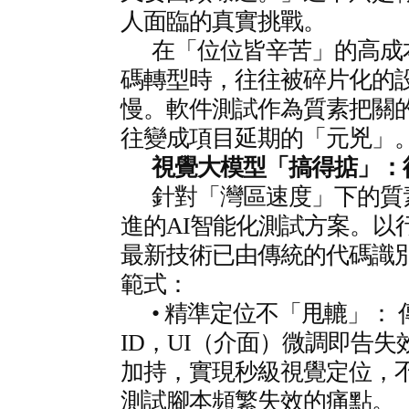
人面臨的真實挑戰。
在「位位皆辛苦」的高成
碼轉型時，往往被碎片化的
慢。軟件測試作為質素把關
往變成項目延期的「元兇」
視覺大模型「搞得掂」：
針對「灣區速度」下的質
進的AI智能化測試方案。以行業
最新技術已由傳統的代碼識別
範式：
• 精準定位不「甩轆」：
ID，UI（介面）微調即告失
加持，實現秒級視覺定位，
測試腳本頻繁失效的痛點。