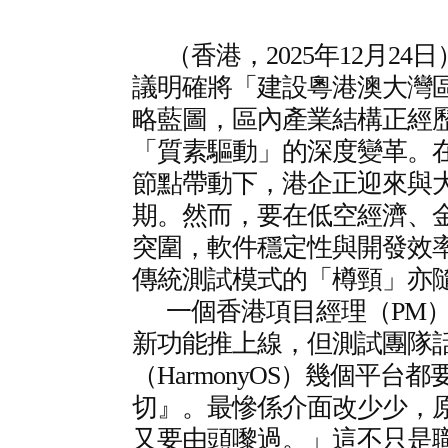
（香港，2025年12月24
議明確將「建設粵港澳大灣
略藍圖，區內產業結構正經
「質素驅動」的深度變革。
節點帶動下，港企正迎來與
期。然而，要在低空經濟、金融
突圍，軟件穩定性與開發效
傳統測試模式的「樽頸」亦
一個香港項目經理（PM
新功能推上線，但測試團隊話An
（HarmonyOS）幾個平
切』。最慘係介面改少少，
又要由頭嚟過。」這不只是