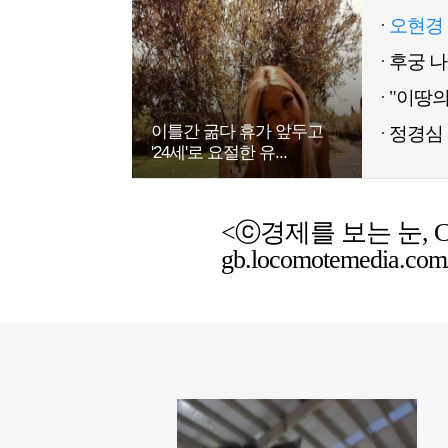
오현경 
이틀간 굶다 휴가 앞두고
정경심 
'24세'로 요절한 유...
<ⓒ경제를 보는 눈, Chemic
gb.locomotemedia