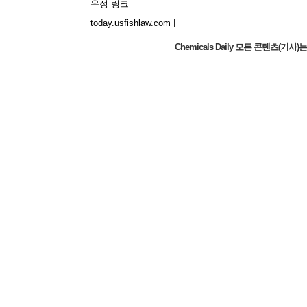
우정 링크
|
today.usfishlaw.com
Chemicals Daily 모든 콘텐츠(
Global Luxury Economy Network: Make
Financial Management More Diversified