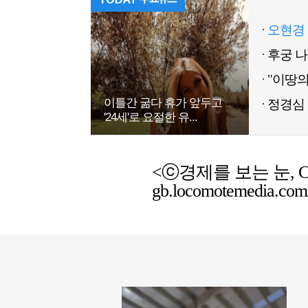
오현경 
이틀간 굶다 휴가 앞두고
정경심 
'24세'로 요절한 유...
<ⓒ경제를 보는 눈, Chemic
gb.locomotemedia