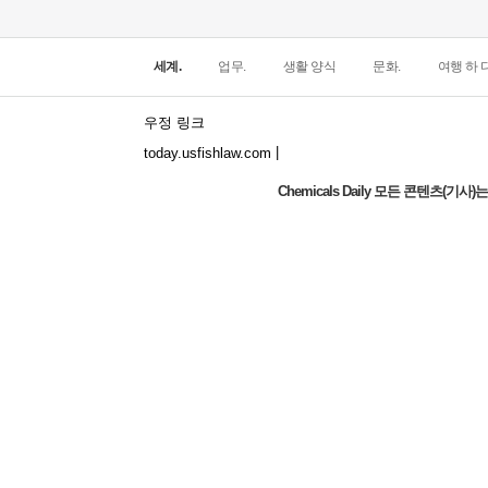
세계.
업무.
생활 양식
문화.
여행 하 다
우정 링크
|
today.usfishlaw.com
Chemicals Daily 모든 콘텐츠(
Global Luxury Economy Network: Make
Financial Management More Diversified