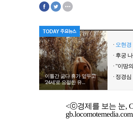
오현경 
이틀간 굶다 휴가 앞두고
정경심 
'24세'로 요절한 유...
<ⓒ경제를 보는 눈, Chemic
gb.locomotemedia